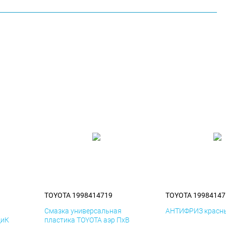
TOYOTA 1998414719
TOYOTA 19984147
я
Смазка универсальная
АНТИФРИЗ красны
ДиК
пластика TOYOTA аэр ПхВ