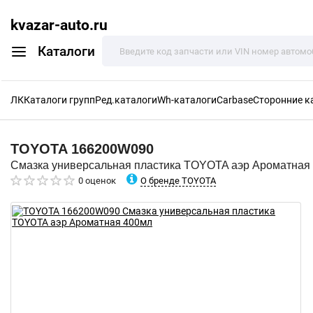
kvazar-auto.ru
Каталоги
ЛК
Каталоги групп
Ред.каталоги
Wh-каталоги
Carbase
Сторонние к
TOYOTA
166200W090
Смазка универсальная пластика TOYOTA аэр Ароматная
О бренде TOYOTA
0 оценок