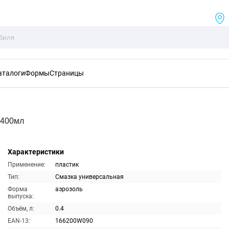
аталоги
Формы
Страницы
 400мл
Характеристики
Применение:
пластик
Тип:
Смазка универсальная
Форма
аэрозоль
выпуска:
Объём, л:
0.4
EAN-13:
166200W090