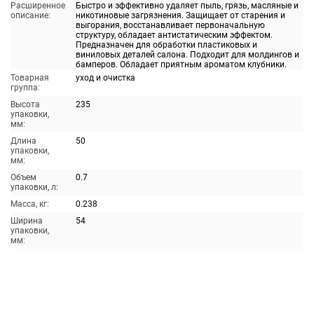
Расширенное
Быстро и эффективно удаляет пыль, грязь, масляные и
описание:
никотиновые загрязнения. Защищает от старения и
выгорания, восстанавливает первоначальную
структуру, обладает антистатическим эффектом.
Предназначен для обработки пластиковых и
виниловых деталей салона. Подходит для молдингов и
бамперов. Обладает приятным ароматом клубники.
Товарная
уход и очистка
группа:
Высота
235
упаковки,
мм:
Длина
50
упаковки,
мм:
Объем
0.7
упаковки, л:
Масса, кг:
0.238
Ширина
54
упаковки,
мм: